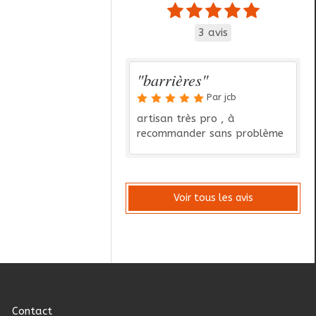
3 avis
"barrières"
Par jcb
artisan très pro , à
recommander sans problème
Voir tous les avis
s
Contact