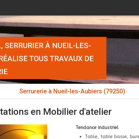
, SERRURIER À NUEIL-LES-
 RÉALISE TOUS TRAVAUX DE
IE
Serrurerie à Nueil-les-Aubiers (79250)
ations en Mobilier d'atelier
Tendance industriel
Table, table basse, bur